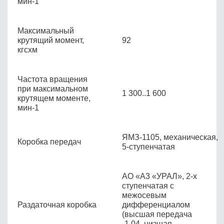
мин
-1
Максимальный
крутящий момент,
92
кгсхм
Частота вращения
при максимальном
1 300..1 600
крутящем моменте,
мин
-1
ЯМЗ-1105, механическая,
Коробка передач
5-ступенчатая
АО «A3 «УРАЛ», 2-х
ступенчатая с
межосевым
Раздаточная коробка
дифференциалом
(высшая передача
-1,04, низшая