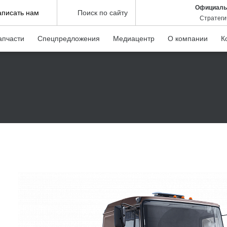
Официаль
аписать нам
Поиск по сайту
Стратеги
апчасти
Спецпредложения
Медиацентр
О компании
К