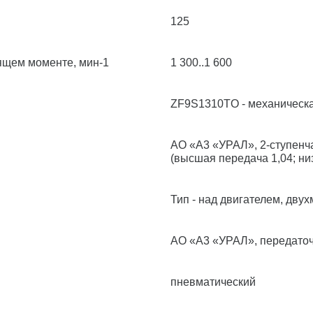
125
ящем моменте, мин
-1
1 300..1 600
ZF9S1310TO - механическа
АО «A3 «УРАЛ», 2-ступен
(высшая передача 1,04; ни
Тип - над двигателем, двух
АО «A3 «УРАЛ», передаточ
пневматический