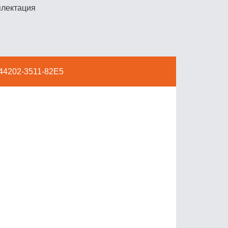
плектация
44202-3511-82Е5