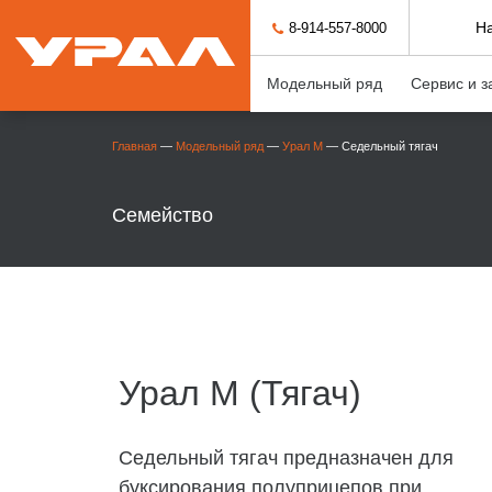
Н
8-914-557-8000
Модельный ряд
Сервис и з
Главная
—
Модельный ряд
—
Урал М
—
Седельный тягач
Семейство
Урал М (Тягач)
Седельный тягач предназначен для
буксирования полуприцепов при