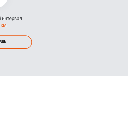
 интервал
 км
ОЩЬ